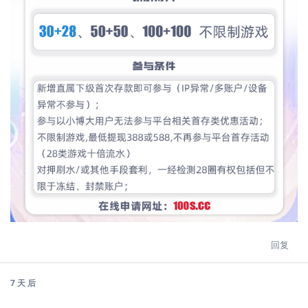
回复
7 天
后