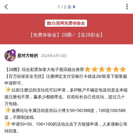
1
/
2
条
白菜网免费体验金
【免费体验金】28圈✅【送28彩金】
是对方给的
2024年4月14日
【28圈】综合彩票加拿大电子视讯稳台推荐
【百万担保安全无忧】注册绑定支付宝银行卡就送28/联系下面客服
申请即可。
以前注册过的没玩也可以申请，多IP账户不确定包送但是走本链
接注册包不黑，赢多少都能带走。目前站长自己也在玩，提过几十
万包稳。
速腾论坛专属活动首存以小博大50+50/388提，100送100/588
提，不限制游戏.
申请50+50、100+100的活动点击下方链接申请，人多请耐心等
待回复。