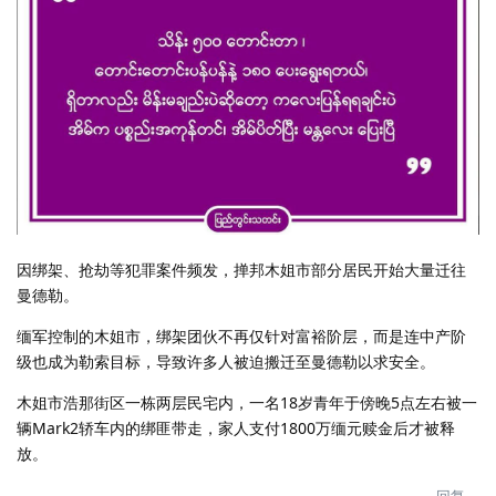
因绑架、抢劫等犯罪案件频发，掸邦木姐市部分居民开始大量迁往
曼德勒。
缅军控制的木姐市，绑架团伙不再仅针对富裕阶层，而是连中产阶
级也成为勒索目标，导致许多人被迫搬迁至曼德勒以求安全。
木姐市浩那街区一栋两层民宅内，一名18岁青年于傍晚5点左右被一
辆Mark2轿车内的绑匪带走，家人支付1800万缅元赎金后才被释
放。