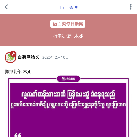
1
/
1
条
白菜每日新闻
掸邦北部 木姐
白菜网站长
2025年2月10日
掸邦北部 木姐