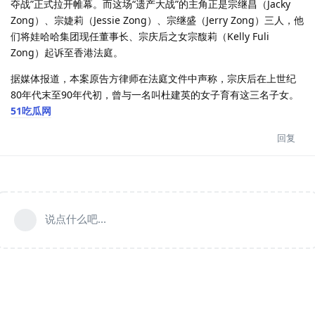
夺战”正式拉开帷幕。而这场“遗产大战”的主角正是宗继昌（Jacky
Zong）、宗婕莉（Jessie Zong）、宗继盛（Jerry Zong）三人，他
们将娃哈哈集团现任董事长、宗庆后之女宗馥莉（Kelly Fuli
Zong）起诉至香港法庭。
据媒体报道，本案原告方律师在法庭文件中声称，宗庆后在上世纪
80年代末至90年代初，曾与一名叫杜建英的女子育有这三名子女。
51吃瓜网
回复
说点什么吧...