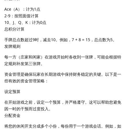
Ace（A）：计为1点
2-9：按照面值计算
10、J、Q、K：计为0点
总积分计算
手牌总点数超过9时，减去10。例如，7 + 8 = 15，总点数为5。
发牌规则
每一方（庄家和闲家）在游戏开始时各收到一张牌，可能会根据特
定规则补发第三张牌。
资金管理是确保玩家在长期游戏中保持财务稳定的关键。以下是一
些有效的资金管理策略：
设定预算
在开始游戏之前，设定一个预算，并严格遵守。这可以帮助您避免
因一时的干预而过度投入。
分配资金
将您的休闲开支分成多个小份，每份用于一个游戏会话。例如，如