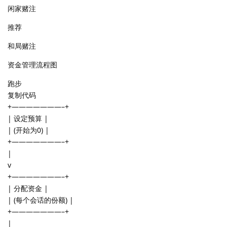
闲家赌注
推荐
和局赌注
资金管理流程图
跑步
复制代码
+———————–+
| 设定预算 |
| (开始为0) |
+———————–+
|
v
+———————–+
| 分配资金 |
| (每个会话的份额) |
+———————–+
|