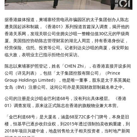
据香港媒体报道，柬埔寨经营电讯诈骗园区的太子集团创办人陈志
遭美国起诉和制裁，《香港01》系列报道首篇深入调查，揭开他的
香港关系网，发现关联公司坐拥尖沙咀一整幢估值30亿元的甲级商
厦。美国指控协助陈志管理财富的湖北人周芸，持有香港身份证，
经营保险、信托、投资等公司。记者到达尖沙咀的商厦，保安即如
临大敌，表明业主已指示拒绝任何采访。
陈志以柬埔寨护照登记，姓名「CHEN Zhi」，在香港直接开设多间
公司（详见列表），包括「太子集团控股有限公司」（Prince
Group Holdings Limited），他是唯一董事，股东是太子系英属处
女岛（BVI）注册公司。这间公司亦是美国财政部制裁名单之中。
公司的注册是尖沙咀金巴利道68号，没有列出具体楼层。 《香港
01》调查发现，原来这正式陈志在香港的旗舰物业兼大本营。
「金巴利道68号」是大厦名，涵盖68至72C多个门牌号，本身是旧
楼，恒基早已逐步收归业权，到2015年透过强制拍卖收购重建，到
2018年项目兴建中途，地盘转售给太子相关投资者，当时地产新闻