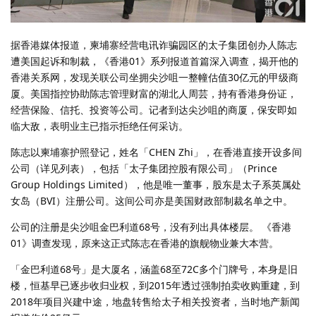
据香港媒体报道，柬埔寨经营电讯诈骗园区的太子集团创办人陈志
遭美国起诉和制裁，《香港01》系列报道首篇深入调查，揭开他的
香港关系网，发现关联公司坐拥尖沙咀一整幢估值30亿元的甲级商
厦。美国指控协助陈志管理财富的湖北人周芸，持有香港身份证，
经营保险、信托、投资等公司。记者到达尖沙咀的商厦，保安即如
临大敌，表明业主已指示拒绝任何采访。
陈志以柬埔寨护照登记，姓名「CHEN Zhi」，在香港直接开设多间
公司（详见列表），包括「太子集团控股有限公司」（Prince
Group Holdings Limited），他是唯一董事，股东是太子系英属处
女岛（BVI）注册公司。这间公司亦是美国财政部制裁名单之中。
公司的注册是尖沙咀金巴利道68号，没有列出具体楼层。 《香港
01》调查发现，原来这正式陈志在香港的旗舰物业兼大本营。
「金巴利道68号」是大厦名，涵盖68至72C多个门牌号，本身是旧
楼，恒基早已逐步收归业权，到2015年透过强制拍卖收购重建，到
2018年项目兴建中途，地盘转售给太子相关投资者，当时地产新闻